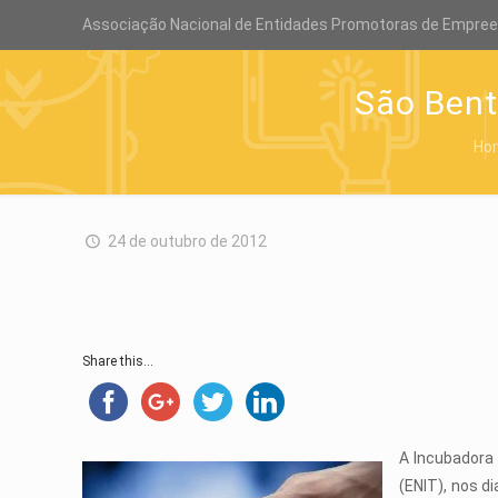
Associação Nacional de Entidades Promotoras de Empre
São Bent
Ho
24 de outubro de 2012
Share this...
A Incubadora 
(ENIT), nos d