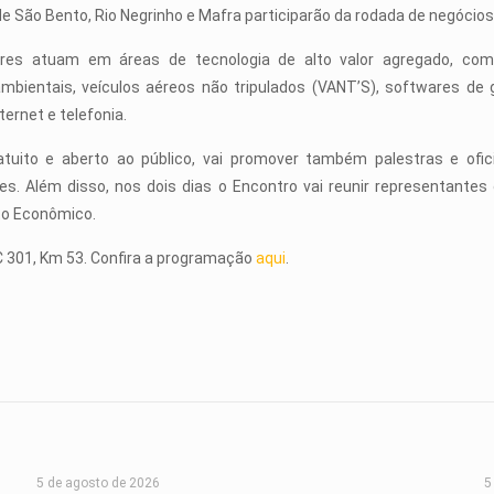
e São Bento, Rio Negrinho e Mafra participarão da rodada de negócios
es atuam em áreas de tecnologia de alto valor agregado, como 
mbientais, veículos aéreos não tripulados (VANT’S), softwares de ge
ternet e telefonia.
atuito e aberto ao público, vai promover também palestras e ofi
s. Além disso, nos dois dias o Encontro vai reunir representant
to Econômico.
SC 301, Km 53. Confira a programação
aqui
.
5 de agosto de 2026
5