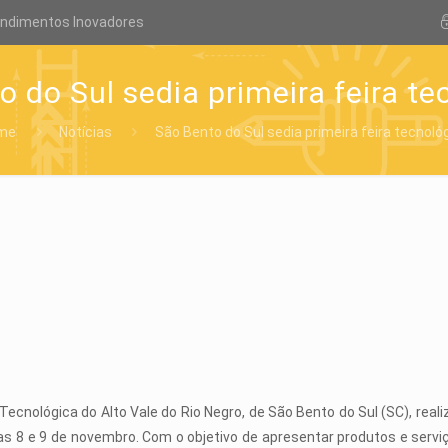
endimentos Inovadores
o do Sul sedia primeira feira te
me
Notícias
São Bento do Sul sedia primeira feira tecnoló
Tecnológica do Alto Vale do Rio Negro, de São Bento do Sul (SC), real
ias 8 e 9 de novembro. Com o objetivo de apresentar produtos e serv