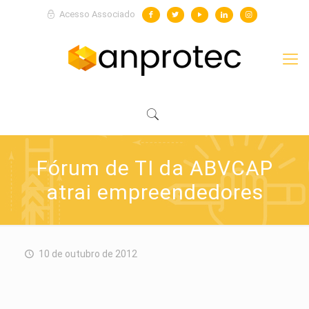
Acesso Associado
Fórum de TI da ABVCAP
atrai empreendedores
10 de outubro de 2012