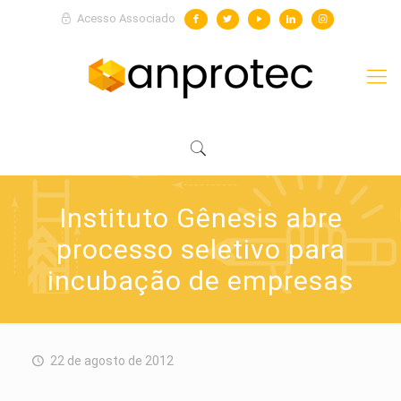
Acesso Associado
Instituto Gênesis abre
processo seletivo para
incubação de empresas
22 de agosto de 2012