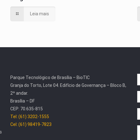
Leia mais
Parque Tecnológico de Brasília – BioTIC
Granja do Torto, Lote 04. Edifício de Governança – Bloco B,
2º andar.
Brasília – DF
CEP: 70.635-815
Tel: (61) 3202-1555
Cel: (61) 98419-7823
s