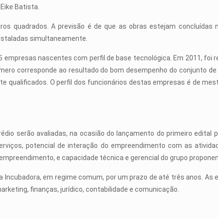
Eike Batista.
ros quadrados. A previsão é de que as obras estejam concluídas no 
instaladas simultaneamente.
 empresas nascentes com perfil de base tecnológica. Em 2011, foi 
úmero corresponde ao resultado do bom desempenho do conjunto de 6
te qualificados. O perfil dos funcionários destas empresas é de me
dio serão avaliadas, na ocasião do lançamento do primeiro edital 
 serviços, potencial de interação do empreendimento com as ativid
 empreendimento, e capacidade técnica e gerencial do grupo proponen
da Incubadora, em regime comum, por um prazo de até três anos. A
rketing, finanças, jurídico, contabilidade e comunicação.