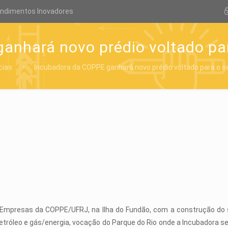
endimentos Inovadores
nhará novo prédio voltado par
cias
Incubadora da COPPE ganhará novo prédio voltado para o se
Empresas da COPPE/UFRJ, na Ilha do Fundão, com a construção do se
petróleo e gás/energia, vocação do Parque do Rio onde a Incubadora se