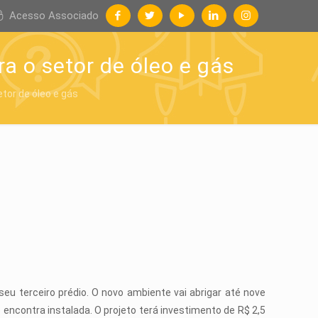
Acesso Associado
a o setor de óleo e gás
tor de óleo e gás
u terceiro prédio. O novo ambiente vai abrigar até nove
 encontra instalada. O projeto terá investimento de R$ 2,5