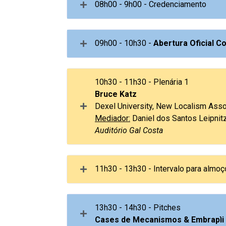
08h00 - 9h00 - Credenciamento
09h00 - 10h30 -
Abertura Oficial C
Sessão inaugural da Conferência
10h30 - 11h30 - Plenária 1
organizadores locais a aceleradora 
Bruce Katz
parceiras estratégicas,
Dexel University, New Localism Asso
Mediador:
Daniel dos Santos Leipnit
Auditório Gal Costa
Da primeira instituição científica 
11h30 - 13h30 - Intervalo para almoç
quais as maiores realizações 
Confira as sugestões de restaurantes
13h30 - 14h30 - Pitches
Cases de Mecanismos & Embrapìi