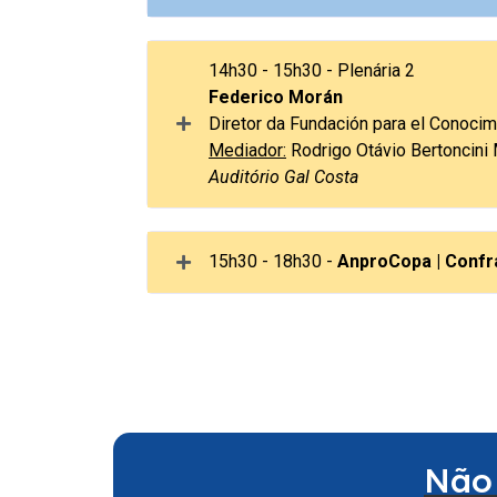
José Menezes – Gerente de Re
14h30 - 15h30 - Plenária 2
(EMBRAPII)
Federico Morán
Diretor da Fundación para el Conoci
Flavio Marinho – Gerente Execut
Mediador:
Rodrigo Otávio Bertoncini 
Inovação (Senai Cimatec)
Auditório Gal Costa
Lucas Reis – CEO (Zygon Digital
Ivan Vianna – CEO (Previsiown)
15h30 - 18h30 -
AnproCopa | Confr
Marcos Marcon – Corporate Ven
Tra
Não 