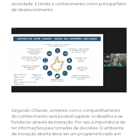
sociedade. E tendo o conhecimento como principal fator
de desenvolvimento.
Segundo Orlando, somente com o compartilhamento
do conhecimento será possível superar os desafios e se
fortalecer através da interação. Por isso a importância de
ter informações para tomadas de decisões. O ambiente
de inovação aberta deve ser um programa focado em
Guila Calheiros
Adriana Ferreira de Faria