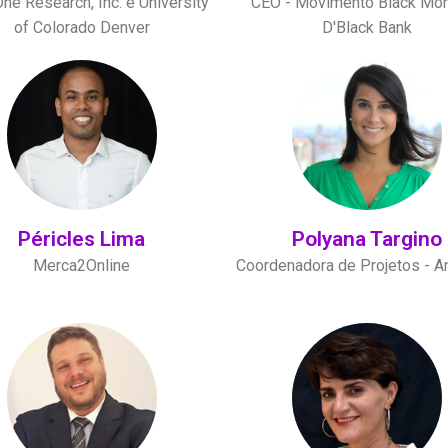
ne Research, Inc. e University
CEO - Movimento Black Mo
of Colorado Denver
D'Black Bank
Péricles Lima
Polyana Targino
Merca2Online
Coordenadora de Projetos - A