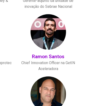
ney &
Gerente-adjunto da unidade de
inovação do Sebrae Nacional
Ramon Santos
nprotec
Chief Innovation Officer na GetIN
Aceleradora