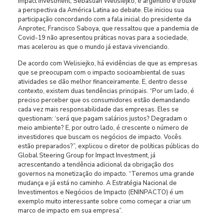
Impact Investment, Sebastian Welisiejko, é argentino e trouxe
a perspectiva da América Latina ao debate. Ele iniciou sua
participação concordando com a fala inicial do presidente da
Anprotec, Francisco Saboya, que ressaltou que a pandemia de
Covid-19 não apresentou práticas novas para a sociedade,
mas acelerou as que o mundo já estava vivenciando.
De acordo com Welisiejko, há evidências de que as empresas
que se preocupam com o impacto socioambiental de suas
atividades se dão melhor financeiramente. E, dentro desse
contexto, existem duas tendências principais. “Por um lado, é
preciso perceber que os consumidores estão demandando
cada vez mais responsabilidade das empresas. Eles se
questionam: ‘será que pagam salários justos? Degradam o
meio ambiente? E, por outro lado, é crescente o número de
investidores que buscam os negócios de impacto. Vocês
estão preparados?”, explicou o diretor de políticas públicas do
Global Steering Group for Impact Investment, já
acrescentando a tendência adicional da obrigação dos
governos na monetização do impacto. “Teremos uma grande
mudança e já está no caminho. A Estratégia Nacional de
Investimentos e Negócios de Impacto (ENINPACTO) é um
exemplo muito interessante sobre como começar a criar um
marco de impacto em sua empresa”.