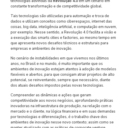
tecnologias advindas da
Revolução 4.0
em um cenário em
constante transformação e de competitividade global.
Tais tecnologias são utilizadas para automação e troca de
dados e utilizam conceitos como ciberespaços, internet das
coisas, big data, inteligência artificial, e computação em nuvem,
por exemplo. Nesse sentido, a Revolução 4.0 facilita a visão e
a execução das smarts cities e factories, ao mesmo tempo em
que apresenta novos desafios técnicos e estruturais para
empresas e ambientes de inovação.
No cenário de instabilidades em que vivemos nos últimos
anos, no Brasil e no mundo, é muito importante que os
ambientes de inovação estejam atentos à adoção de modelos
flexíveis e abertos, para que consigam atrair projetos de alto
potencial, se reinventando, sempre que necessário, diante
dos atuais desafios impostos pelas novas tecnologias.
Compreender as dinâmicas e ações que geram
competitividade aos novos negócios, aprofundando práticas
inovadoras na infraestrutura de produção, na relação com o
mercado e o cliente, na lógica financeira e em suas demandas
por tecnologias e diferenciações, é o trabalho chave dos
ambientes de inovação nesse novo contexto; assim como se
manter atualizado com as práticas de corporate venture,