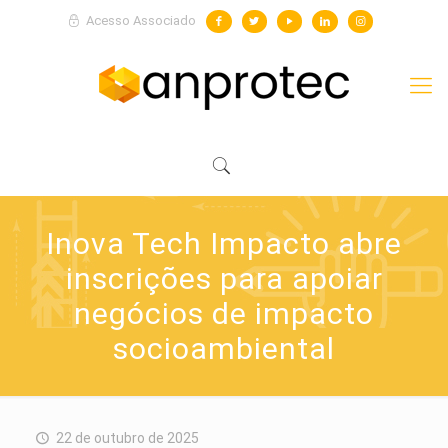
Acesso Associado
Inova Tech Impacto abre
inscrições para apoiar
negócios de impacto
socioambiental
22 de outubro de 2025