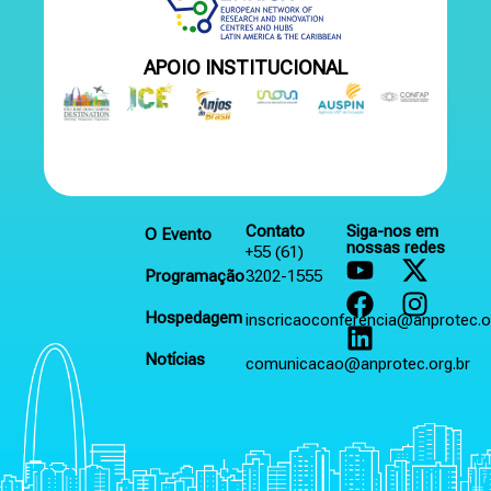
APOIO INSTITUCIONAL
Contato
Siga-nos em
O Evento
nossas redes
+55 (61)
Programação
3202-1555
Hospedagem
inscricaoconferencia@anprotec.o
Notícias
comunicacao@anprotec.org.br