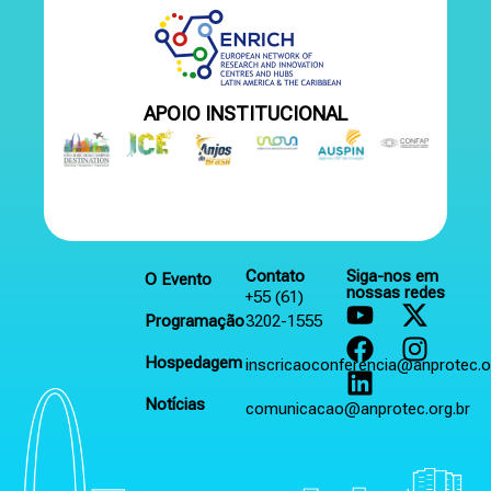
APOIO INSTITUCIONAL
Contato
Siga-nos em
O Evento
nossas redes
+55 (61)
Programação
3202-1555
Hospedagem
inscricaoconferencia@anprotec.o
Notícias
comunicacao@anprotec.org.br