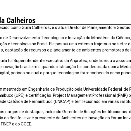
la Calheiros
cido como Guila Calheiros, é o atual Diretor de Planejamento e Gestão
o de Desenvolvimento Tecnológico e Inovação do Ministério da Ciência
ão e tecnologia no Brasil. Ele possui uma extensa trajetória no setor 
os, captação de recursos e planejamento de ambientes promotores de
Guila foi Superintendente Executivo da Anprotec, onde liderou a asso
inovação brasileiro e quando instituição foi condecorada com a Medalh
igital, período no qual o parque tecnológico foi reconhecido como princ
om mestrado em Engenharia de Produção pela Universidade Federal de
mbuco (UPE) e certificação Project Management Professional (PMP) pel
ade Católica de Pernambuco (UNICAP) e tem lecionado em várias instit
sos cargos de destaque, incluindo Gerente de Relações Institucionais
ão do Recife, e vice presidente de Ambientes de Inovação do Fórum In
 FINEP e do CGEE.