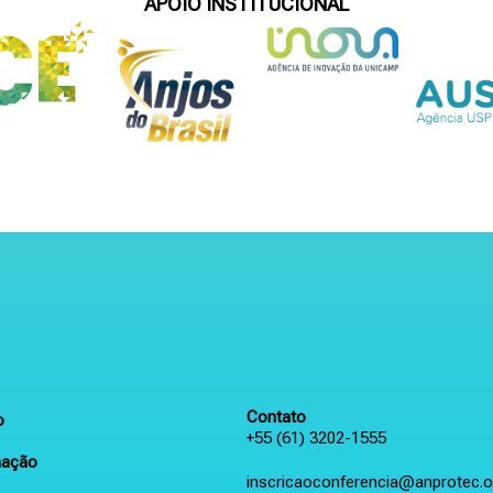
APOIO INSTITUCIONAL
Contato
o
+55 (61) 3202-1555
mação
inscricaoconferencia@anprotec.o