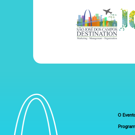
O Event
Progra