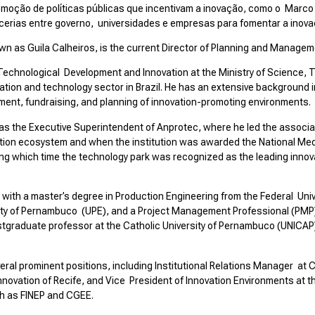
moção de políticas públicas que incentivam a inovação, como o Marco 
cerias entre governo, universidades e empresas para fomentar a inovaç
wn as Guila Calheiros, is the current Director of Planning and Managem
 Technological Development and Innovation at the Ministry of Science,
vation and technology sector in Brazil. He has an extensive background i
ment, fundraising, and planning of innovation-promoting environments.
was the Executive Superintendent of Anprotec, where he led the associa
tion ecosystem and when the institution was awarded the National Medal
uring which time the technology park was recognized as the leading innov
with a master’s degree in Production Engineering from the Federal Univ
ity of Pernambuco (UPE), and a Project Management Professional (PMP) c
graduate professor at the Catholic University of Pernambuco (UNICAP) 
eral prominent positions, including Institutional Relations Manager at
ovation of Recife, and Vice President of Innovation Environments at th
ch as FINEP and CGEE.