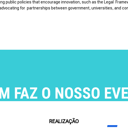
ing public policies that encourage innovation, such as the Legal Fram
advocating for partnerships between government, universities, and comp
M FAZ O NOSSO EV
REALIZAÇÃO