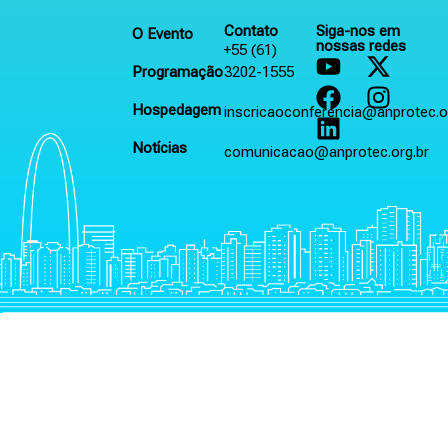
Contato
Siga-nos em
O Evento
nossas redes
+55 (61)
Programação
3202-1555
Hospedagem
inscricaoconferencia@anprotec.o
Notícias
comunicacao@anprotec.org.br