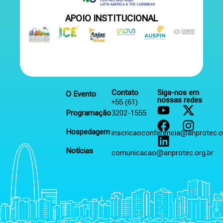
APOIO INSTITUCIONAL
Contato
Siga-nos em
O Evento
nossas redes
+55 (61)
Programação
3202-1555
Hospedagem
inscricaoconferencia@anprotec.o
Notícias
comunicacao@anprotec.org.br